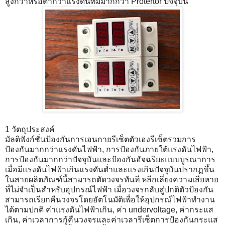
สูงกว่าหรือต่ำกว่าแรงดันที่มีมากกว่า Protertor ปัจจุบัน
1 วัตถุประสงค์
มัลติฟังก์ชั่นป้องกันการเอนกายรีเซ็ตตัวเองรีเซ็ตรวมการ
ป้องกันมากกว่าแรงดันไฟฟ้า, การป้องกันภายใต้แรงดันไฟฟ้า,
การป้องกันมากกว่าปัจจุบันและป้องกันอัจฉริยะแบบบูรณาการ
เมื่อมีแรงดันไฟฟ้าเกินแรงดันต่ำและแรงเกินปัจจุบันปรากฏขึ้น
ในสายผลิตภัณฑ์นี้สามารถตัดวงจรทันที หลีกเลี่ยงความเสียหาย
ที่ไม่จำเป็นสำหรับอุปกรณ์ไฟฟ้า เมื่อวงจรกลับสู่ปกติตัวป้องกัน
สามารถเรียกคืนวงจรโดยอัตโนมัติเพื่อให้อุปกรณ์ไฟฟ้าทำงาน
ได้ตามปกติ ค่าแรงดันไฟฟ้าเกิน, ค่า undervoltage, ค่ากระแส
เกิน, ค่าเวลาการกู้คืนวงจรและค่าเวลารีเซ็ตการป้องกันกระแส